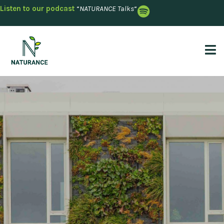
Listen to our podcast
“
NATURANCE Talks
“